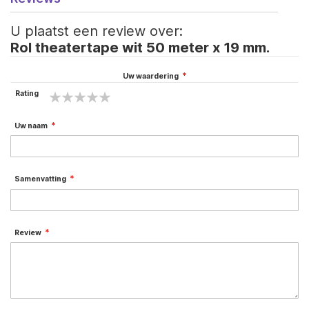
U plaatst een review over:
Rol theatertape wit 50 meter x 19 mm.
Uw waardering
Rating
1
2
3
4
5
star
stars
stars
stars
stars
Uw naam
Samenvatting
Review