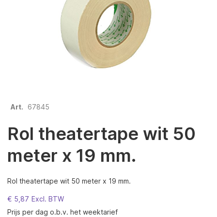
afbeeldingen-
gallerij
Ga
Art.
67845
naar
het
Rol theatertape wit 50
begin
van
meter x 19 mm.
de
afbeeldingen-
gallerij
Rol theatertape wit 50 meter x 19 mm.
€ 5,87