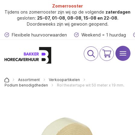
Zomerrooster
Tijdens ons zomerrooster zijn wij op de volgende
zaterdagen
gesloten:
25-07,
01-08, 08-08, 15-08 en 22-08.
Doordeweeks zijn wij gewoon geopend.
Flexibele huurvoorwaarden
Weekend = 1 huurdag
Toggl
Winkelwagen
naviga
Assortiment
Verkoopartikelen
Podium benodigdheden
Rol theatertape wit 50 meter x 19 mm.
Ga
naar
het
einde
van
de