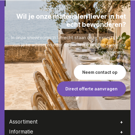
Wil je onze materialen liever in het
echt bewonderen?
In onze showrooms in Utrecht staan onze experts klaar
om je te adviseren over de perfecte inrichting voor uw
evenement.
Neem contact op
Direct offerte aanvragen
Assortiment
Informatie